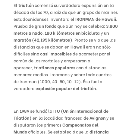
El
triatlón
comenzó su verdadera expansión en la
década de los 70, a raíz de que un grupo de marines
estadounidenses inventara el
IRONMAN
de Hawaii
.
Prueba de
gran fondo
que aún hoy se celebra:
3.800
metros a nado
,
180 kilómetros en bicicleta
y
un
maratón (42,195 kilómetros)
. Pronto se vio que las
distancias que se daban en
Hawaii
eran no sólo
difíciles sino
casi imposibles
de acometer por el
común de los mortales y empezaron a
aparecer,
triatlones populares
con distancias
menores: medios-ironmans y sobre todo cuartos
de Ironman (1000, 40-50, 10-12). Ésa fue la
verdadera
explosión popular del triatlón
.
En
1989
se fundó la
ITU
(Unión Internacional de
Triatlón)
en la localidad francesa de
Avignon
y se
disputaron los primeros
Campeonatos del
Mundo
oficiales. Se estableció que la
distancia