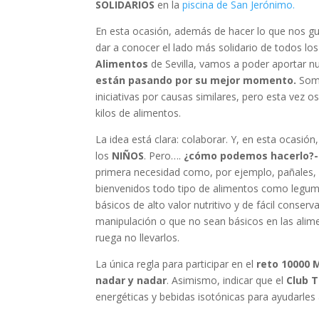
SOLIDARIOS
en la
piscina de San Jerónimo.
En esta ocasión, además de hacer lo que nos gu
dar a conocer el lado más solidario de todos lo
Alimentos
de Sevilla, vamos a poder aportar n
están pasando por su mejor momento.
Somo
iniciativas por causas similares, pero esta vez
kilos de alimentos.
La idea está clara: colaborar. Y, en esta ocasi
los
NIÑOS
. Pero….
¿cómo podemos hacerlo?
primera necesidad como, por ejemplo, pañales, pa
bienvenidos todo tipo de alimentos como legumb
básicos de alto valor nutritivo y de fácil conserv
manipulación o que no sean básicos en las alimen
ruega no llevarlos.
La única regla para participar en el
reto 10000
nadar y nadar
. Asimismo, indicar que el
Club Tr
energéticas y bebidas isotónicas para ayudarles