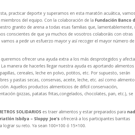
sta, practicar deporte y superarnos en esta maratón acuática, vamo
s miembros del equipo. Con la colaboración de la
Fundación Banco 
uestro granito de arena a todas esas familias que, lamentablemente,
s conscientes de que ya muchos de vosotros colaboráis con otras
 os vamos a pedir un esfuerzo mayor y así recoger el mayor número de
ón, queremos ofrecer una ayuda extra a los más desprotegidos y afect
-
La manera de hacerles llegar nuestra ayuda es aportando alimentos
pillas, cereales, leche en polvo, potitos, etc. Por supuesto, serán
res y pastas secas, conservas, aceite, leche, etc. así como alimento
ación. Aquellos productos alimenticios de difícil conservación,
tación (pizzas, patatas fritas,congelados, chocolates, pan, etc.), se
 METROS SOLIDARIOS
es traer alimentos y estar preparados para
nad
iatlón Isbilya – Sloppy Joe’s
ofrecerá a los participantes barritas
 a lograr su reto. Ya sean 100×100 ó 15×100.