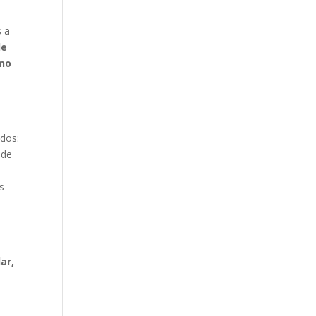
s a
de
no
ados:
 de
s
ar,