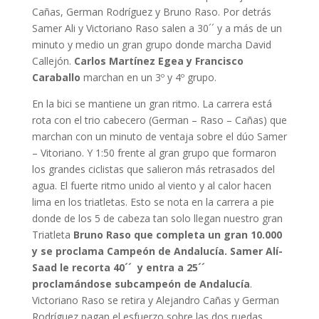
Cañas, German Rodríguez y Bruno Raso. Por detrás
Samer Ali y Victoriano Raso salen a 30´´ y a más de un
minuto y medio un gran grupo donde marcha David
Callejón.
Carlos Martínez Egea y Francisco
Caraballo
marchan en un 3º y 4º grupo.
En la bici se mantiene un gran ritmo. La carrera está
rota con el trio cabecero (German – Raso – Cañas) que
marchan con un minuto de ventaja sobre el dúo Samer
– Vitoriano. Y 1:50 frente al gran grupo que formaron
los grandes ciclistas que salieron más retrasados del
agua. El fuerte ritmo unido al viento y al calor hacen
lima en los triatletas. Esto se nota en la carrera a pie
donde de los 5 de cabeza tan solo llegan nuestro gran
Triatleta
Bruno Raso que completa un gran 10.000
y se proclama Campeón de Andalucía. Samer Alí-
Saad le recorta 40´´ y entra a 25´´
proclamándose subcampeón de Andalucía
.
Victoriano Raso se retira y Alejandro Cañas y German
Rodríguez pagan el esfuerzo sobre las dos ruedas