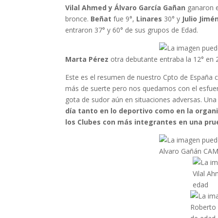
Vilal Ahmed y Álvaro García Gañan
ganaron 
bronce.
Beñat
fue 9°,
Linares
30° y
Julio Jimé
entraron 37° y 60° de sus grupos de Edad.
Marta Pérez
otra debutante entraba la 12° en 
Este es el resumen de nuestro Cpto de España con
más de suerte pero nos quedamos con el esfuerz
gota de sudor aún en situaciones adversas. Un
día tanto en lo deportivo como en la organ
los Clubes con más integrantes en una prue
Alvaro Gañán CAM
Vilal A
edad
Roberto