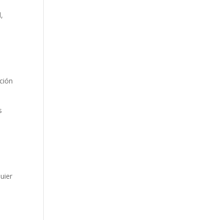
d,
ación
s
uier