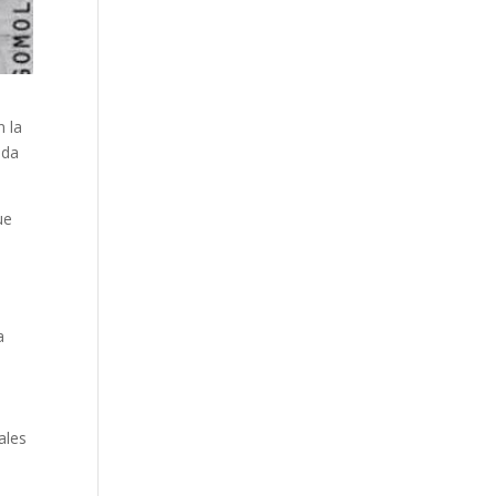
n la
ada
ue
e
a
ales