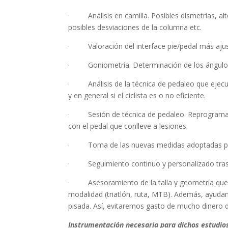
· Análisis en camilla. Posibles dismetrías, alte
posibles desviaciones de la columna etc.
· Valoración del interface pie/pedal más ajus
· Goniometría. Determinación de los ángulos
· Análisis de la técnica de pedaleo que ejecuta
y en general si el ciclista es o no eficiente.
· Sesión de técnica de pedaleo. Reprogramaremo
con el pedal que conlleve a lesiones.
· Toma de las nuevas medidas adoptadas para s
· Seguimiento continuo y personalizado tras e
· Asesoramiento de la talla y geometría que má
modalidad (triatlón, ruta, MTB). Además, ayudamo
pisada. Así, evitaremos gasto de mucho dinero d
Instrumentación necesaria para dichos estudio