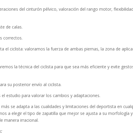
raciones del cinturón pélvico, valoración del rango motor, flexibilida
te de calas.
 correctos.
 el ciclista: valoramos la fuerza de ambas piernas, la zona de aplic
s la técnica del ciclista para que sea más eficiente y evite gesto
u posterior envío al ciclista.
l estudio para valorar los cambios y adaptaciones.
s se adapta a las cualidades y limitaciones del deportista en cualq
s a elegir el tipo de zapatilla que mejor se ajusta a su morfología y
e manera irracional.
s: