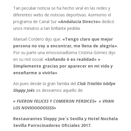
Tan peculiar noticia se ha hecho viral en las redes y
diferentes webs de noticias deportivas. Asimismo el
programa de Canal Sur
«Andalucía Directo»
dedicó
unos minutos a tan brillante pedida.
Manuel Cordero dijo que:
«Tengo claro que mejor
persona no voy a encontrar, me llena de alegría»
.
Por su parte una emocionadísima Cristina Gómez dijo
en su red social:
«Soñando ó es realidad» »
Simplemente gracias por aparecer en mi vida y
enseñarme a vivirla»
Así pues desde la gran familia del
Club Triatlón Isbilya
Sloppy Joe´s
os deseamos aquello de:
» FUERON FELICES Y COMIERON PERDICES» » VIVAN
LOS NOVIOOOOOSSSS»
Restaurantes Sloppy Joe´s Sevilla y Hotel Nochela
Sevilla Patrocinadores Oficiales 2017.