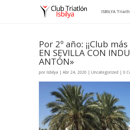
ISBILYA Triat
Por 2º año: ¡¡Club má
EN SEVILLA CON INDU
ANTÓN»
por
Isbilya
|
Abr 24, 2020
|
Uncategorized
|
0 C