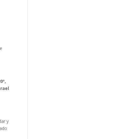
e
,
a
0º,
srael
dar y
mado