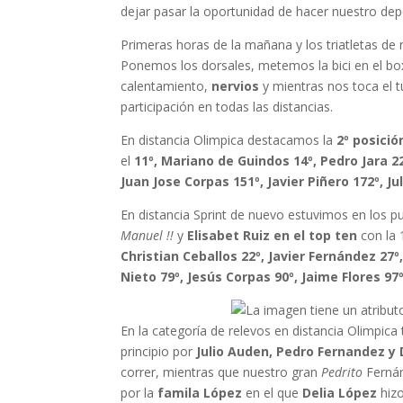
dejar pasar la oportunidad de hacer nuestro d
Primeras horas de la mañana y los triatletas de 
Ponemos los dorsales, metemos la bici en el b
calentamiento,
nervios
y mientras nos toca el
participación en todas las distancias.
En distancia Olimpica destacamos la
2º posició
el
11º, Mariano de Guindos 14º, Pedro Jara 2
Juan Jose Corpas 151º, Javier Piñero 172º, Ju
En distancia Sprint de nuevo estuvimos en los 
Manuel !!
y
Elisabet Ruiz en el top ten
con la 
Christian Ceballos 22º, Javier Fernández 27º,
Nieto 79º, Jesús Corpas 90º, Jaime Flores 97
En la categoría de relevos en distancia Olimpi
principio por
Julio Auden, Pedro Fernandez y
correr, mientras que nuestro gran
Pedrito
Fernán
por la
famila López
en el que
Delia López
hizo