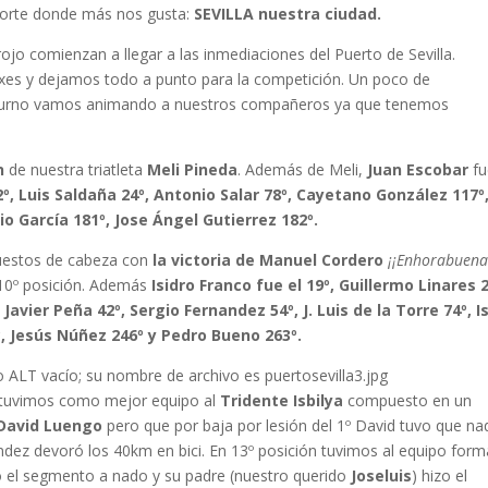
eporte donde más nos gusta:
SEVILLA nuestra ciudad.
rojo comienzan a llegar a las inmediaciones del Puerto de Sevilla.
oxes y dejamos todo a punto para la competición. Un poco de
 turno vamos animando a nuestros compañeros ya que tenemos
n
de nuestra triatleta
Meli Pineda
. Además de Meli,
Juan Escobar
fu
2º, Luis Saldaña 24º, Antonio Salar 78º, Cayetano González 117º
lio García 181º, Jose Ángel Gutierrez 182º.
puestos de cabeza con
la victoria de Manuel Cordero
¡¡Enhorabuen
10º posición. Además
Isidro Franco fue el 19º, Guillermo Linares 2
 Javier Peña 42º, Sergio Fernandez 54º, J. Luis de la Torre 74º, I
º, Jesús Núñez 246º y Pedro Bueno 263º.
ca tuvimos como mejor equipo al
Tridente Isbilya
compuesto en un
 David Luengo
pero que por baja por lesión del 1º David tuvo que na
dez devoró los 40km en bici. En 13º posición tuvimos al equipo for
 el segmento a nado y su padre (nuestro querido
Joseluis
) hizo el