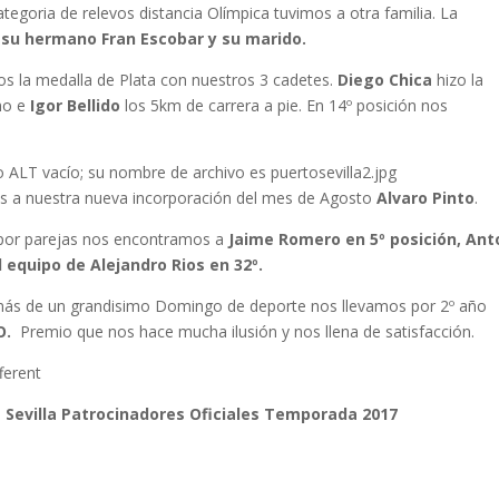
ategoria de relevos distancia Olímpica tuvimos a otra familia. La
 su hermano Fran Escobar y su marido.
mos la medalla de Plata con nuestros 3 cadetes.
Diego Chica
hizo la
mo e
Igor Bellido
los 5km de carrera a pie. En 14º posición nos
os a nuestra nueva incorporación del mes de Agosto
Alvaro Pinto
.
t por parejas nos encontramos a
Jaime Romero en 5º posición, Ant
l equipo de Alejandro Rios en 32º.
emás de un grandisimo Domingo de deporte nos llevamos por 2º año
SO.
Premio que nos hace mucha ilusión y nos llena de satisfacción.
ferent
a Sevilla Patrocinadores Oficiales Temporada 2017