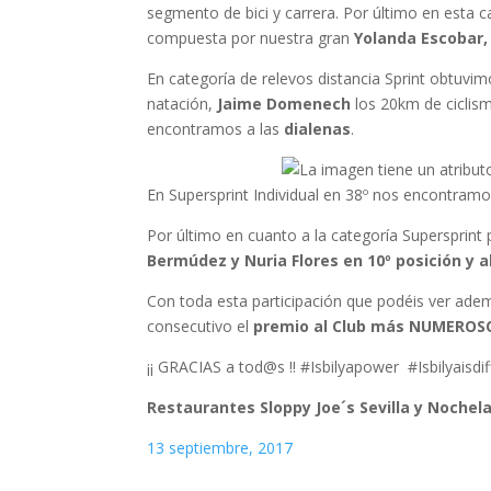
segmento de bici y carrera. Por último en esta c
compuesta por nuestra gran
Yolanda Escobar,
En categoría de relevos distancia Sprint obtuvi
natación,
Jaime Domenech
los 20km de ciclis
encontramos a las
dialenas
.
En Supersprint Individual en 38º nos encontram
Por último en cuanto a la categoría Supersprin
Bermúdez y Nuria Flores en 10º posición y a
Con toda esta participación que podéis ver ad
consecutivo el
premio al Club más NUMERO
¡¡ GRACIAS a tod@s !! #Isbilyapower #Isbilyaisdif
Restaurantes Sloppy Joe´s Sevilla y Nochel
13 septiembre, 2017