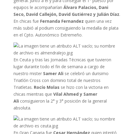
general. Junto a él y para conseguir el 1° puesto por
equipos le acompañarían
Álvaro Palacios, Dani
Seco, David Callejón, David Gutiérrez y Julián Díaz
.
En chicas fue
Fernanda Fernandez
quien una vez
más subió al podium consiguiendo la medalla de plata
en el Cpto. Autonómico Extremeño.
En Ceuta y tras las Jornadas Técnicas que tuvieron
lugar durante todo el fin de semana a cargo de
nuestro mister
Samer Ali
se celebró un durisimo
Triatlón Cross con dominio total de nuestros
Triatletas.
Rocío Molas
se hizo con la victoria en
chicas mientras que
Vilal Ahmed y Samer
Ali
consiguieron la 2° y 3° posición de la general
absoluta.
En Gran Canaria fue
Cesar Hernández
quien intentó